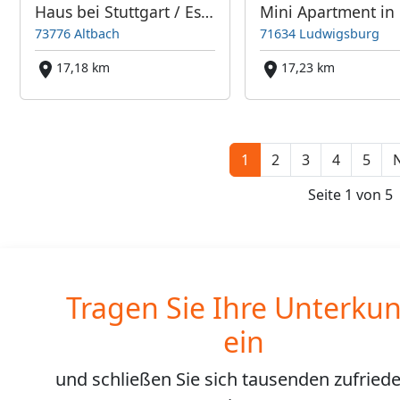
Haus bei Stuttgart / Esslingen
73776 Altbach
71634 Ludwigsburg
17,18 km
17,23 km
1
2
3
4
5
N
Seite 1 von 5
Tragen Sie Ihre Unterkun
ein
und schließen Sie sich
tausenden
zufried