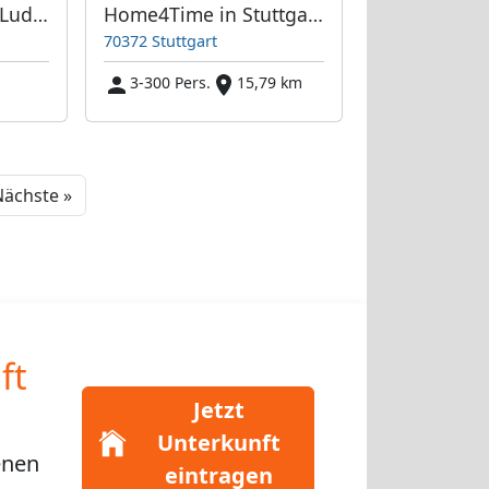
Mini Apartment in Ludwigsburg
Home4Time in Stuttgart/Stadtteile/Umland
70372 Stuttgart
3-300 Pers.
15,79 km
Next
ächste »
ft
Jetzt
Unterkunft
enen
eintragen