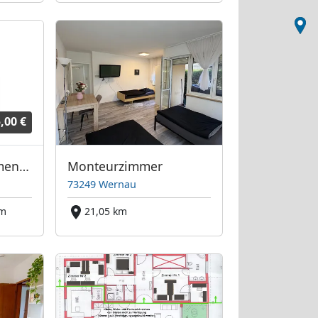
,00 €
Stauferland Apartments Schorndorf
Monteurzimmer
73249 Wernau
km
21,05 km