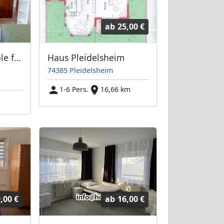
ab
25,00 €
Cozy Room Available from March (women only!)
Haus Pleidelsheim
74385 Pleidelsheim
1-6 Pers.
16,66 km
,00 €
ab
16,00 €