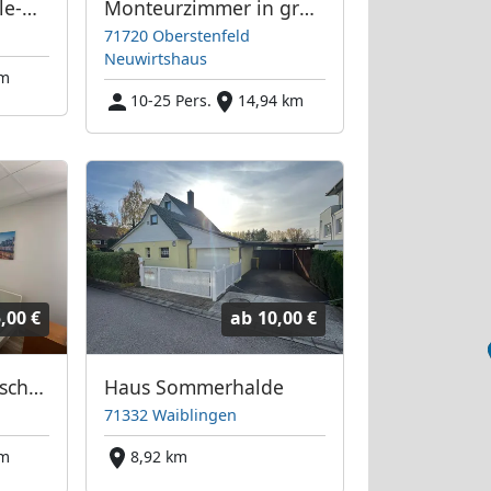
Gästezimmer Kleinle-Bühler
Monteurzimmer in grüner Umgebung
71720 Oberstenfeld
Neuwirtshaus
km
10-25 Pers.
14,94 km
,00 €
ab
10,00 €
Gästehaus Sonnenschein
Haus Sommerhalde
71332 Waiblingen
km
8,92 km