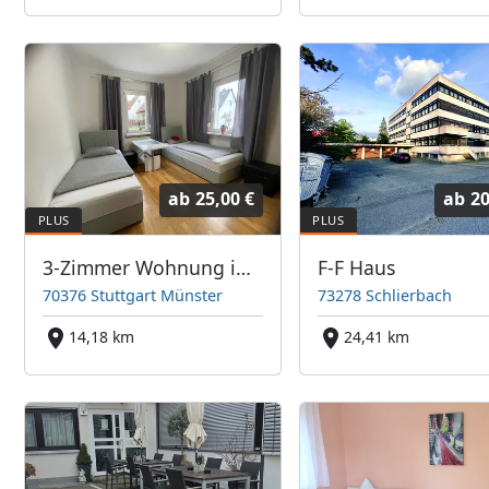
ab
25,00 €
ab
20
3-Zimmer Wohnung in Stuttgart-Münster
F-F Haus
70376 Stuttgart Münster
73278 Schlierbach
14,18 km
24,41 km