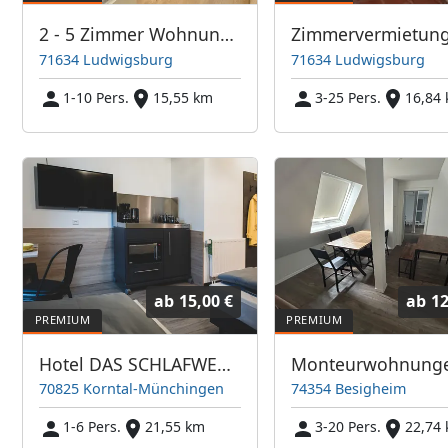
2 - 5 Zimmer Wohnungen in Ludwigsburg
71634 Ludwigsburg
71634 Ludwigsburg
1-10 Pers.
15,55 km
3-25 Pers.
16,84
ab
15,00 €
ab
12
Hotel DAS SCHLAFWERK Stuttgart-Nord
70825 Korntal-Münchingen
74354 Besigheim
1-6 Pers.
21,55 km
3-20 Pers.
22,74