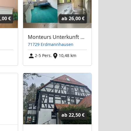
,00 €
ab
26,00 €
Monteurs Unterkunft mit allem drum und dran
71729 Erdmannhausen
2-5 Pers.
10,48 km
ab
22,50 €