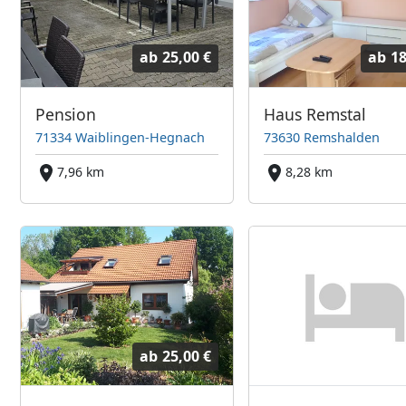
ab
25,00 €
ab
18
Pension
Haus Remstal
71334 Waiblingen-Hegnach
73630 Remshalden
7,96 km
8,28 km
ab
25,00 €