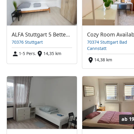
ALFA Stuttgart 5 Betten 3 Zimmer Küche Netflix INET WM
70376 Stuttgart
70374 Stuttgart Bad
Cannstatt
1-5 Pers.
14,35 km
14,38 km
ab
19