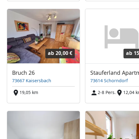
ab
20,00 €
ab
15
Bruch 26
73667 Kaisersbach
73614 Schorndorf
19,05 km
2-8 Pers.
12,04 