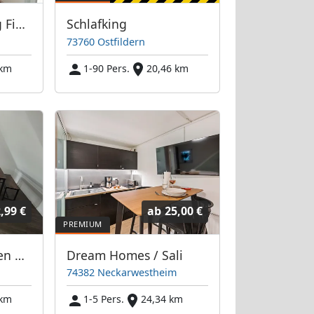
Zimmervermietung Final
Schlafking
73760 Ostfildern
 km
1-90 Pers.
20,46 km
,99 €
ab
25,00 €
Monteurwohnungen Besigheim - mit Parkplatz
Dream Homes / Sali
74382 Neckarwestheim
 km
1-5 Pers.
24,34 km