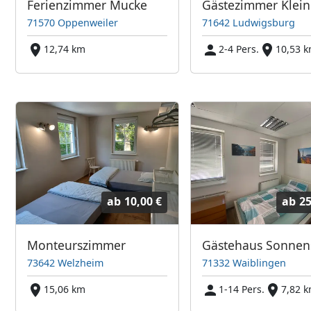
Ferienzimmer Mucke
71570 Oppenweiler
71642 Ludwigsburg
12,74 km
2-4 Pers.
10,53 
ab
10,00 €
ab
25
Monteurszimmer
73642 Welzheim
71332 Waiblingen
15,06 km
1-14 Pers.
7,82 