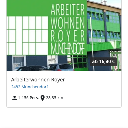
ab
16,40 €
Arbeiterwohnen Royer
2482 Münchendorf
1-156 Pers.
28,35 km