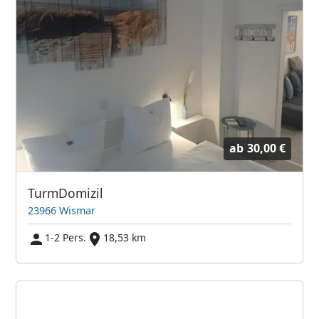
ab
30,00 €
TurmDomizil
23966 Wismar
1-2 Pers.
18,53 km