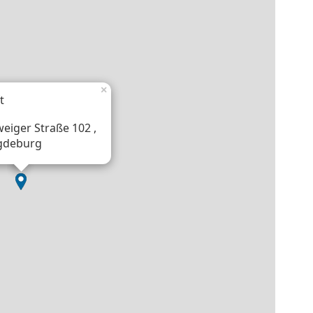
×
t
eiger Straße 102 ,
gdeburg