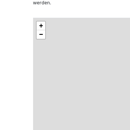
werden.
+
−