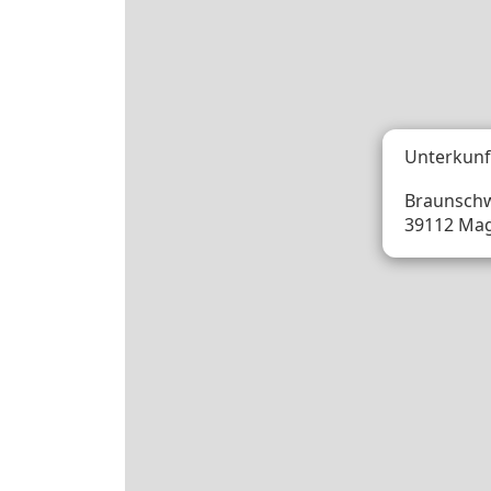
Unterkunf
Braunschw
39112 Ma