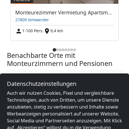
Monteurezimmer Vermietung Apartsments Wohnungen häuser
27809 lemwerder
1-100 Pers.
9,4 km
Benachbarte Orte mit
Monteurzimmern und Pensionen
Monteurzimmer
Monteurzimmer
Datenschutzeinstellungen
nähe
nähe
Delmenhorst
(20
Bremen
(30 km)
Auch wir nutzen Cookies, Pixel und vergleichbare
km)
Technologien, auch von Dritten, um unsere Dienste
anzubieten, stetig zu verbessern und Inhalte sowie
Werbeanzeigen personalisiert auf unserer Website,
Monteurzimmer
Monteurzimmer
Social Media und Partnerseiten anzuzeigen. Mit Klick
nähe
nähe
auf „Akzeptieren“ willigst du in die Verwendung