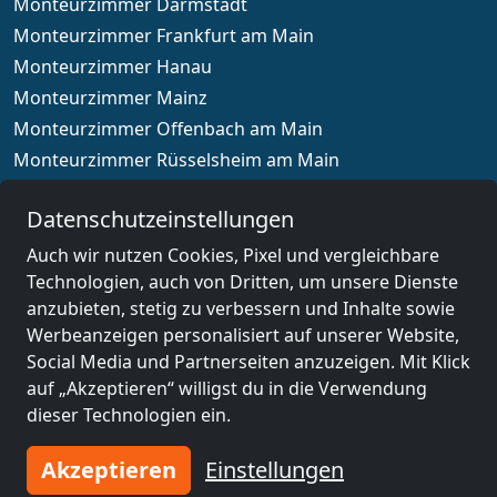
Monteurzimmer Darmstadt
Monteurzimmer Frankfurt am Main
Monteurzimmer Hanau
Monteurzimmer Mainz
Monteurzimmer Offenbach am Main
Monteurzimmer Rüsselsheim am Main
Monteurzimmer Wiesbaden
Datenschutzeinstellungen
Auch wir nutzen Cookies, Pixel und vergleichbare
Technologien, auch von Dritten, um unsere Dienste
Länderauswahl
anzubieten, stetig zu verbessern und Inhalte sowie
Werbeanzeigen personalisiert auf unserer Website,
Social Media und Partnerseiten anzuzeigen. Mit Klick
© 2026 www.monteurzimmerguru.de
auf „Akzeptieren“ willigst du in die Verwendung
Impressum
dieser Technologien ein.
AGB
Datenschutz
Akzeptieren
Einstellungen
Widerrufsbelehrung