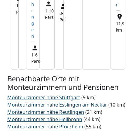
h
r
1-90
3,0
i
1-10
20,0
Pers.
km
3-25
20,5
n
Pers.
km
Pers.
km
g
11,9
e
km
n
1-6
18,4
Pers.
km
Benachbarte Orte mit
Monteurzimmern und Pensionen
Monteurzimmer nähe Stuttgart
(9 km)
Monteurzimmer nähe Esslingen am Neckar
(10 km)
Monteurzimmer nähe Reutlingen
(21 km)
Monteurzimmer nähe Heilbronn
(44 km)
Monteurzimmer nähe Pforzheim
(55 km)