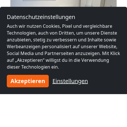
Datenschutzeinstellungen
Auch wir nutzen Cookies, Pixel und vergleichbare
Technologien, auch von Dritten, um unsere Dienste
ab
30,00 €
anzubieten, stetig zu verbessern und Inhalte sowie
Werbeanzeigen personalisiert auf unserer Website,
Social Media und Partnerseiten anzuzeigen. Mit Klick
urg Buxtehude Stade
Neuenfelder Pension
auf „Akzeptieren“ willigst du in die Verwendung
21129 Hamburg
dieser Technologien ein.
1-80 Pers.
36,3 km
Akzeptieren
Einstellungen
Benachbarte Orte mit
Monteurzimmern und Pensionen
Monteurzimmer
Monteurzimmer
nähe
nähe