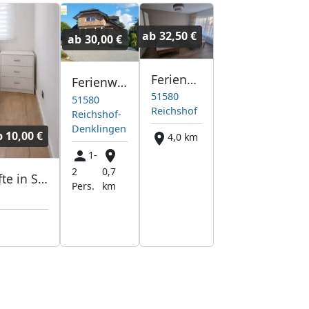
ab
32,50 €
ab
30,00 €
Ferienwohnung Reichshof
Ferienwohnung Denklingen
51580
51580
Reichshof
Reichshof-
Denklingen
b
10,00 €
4,0 km
1-
2
0,7
Freie Monteurunterkünfte in Siegen – JETZT anrufen! Wir sprechen auch Polnisch
Pers.
km