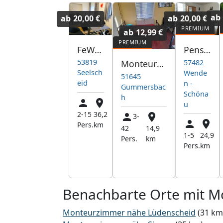
ab
ab
20,00 €
ab
20,00 €
ab
12,99 €
FeWo Holiday-Home
Pension Pohl
53819
57482
Monteurzimmer Gummersbach
Seelsch
Wende
51645
eid
n -
Gummersbac
Schöna
h
u
2-15
36,2
3-
Pers.
km
42
14,9
1-5
24,9
Pers.
km
Pers.
km
Benachbarte Orte mit 
Monteurzimmer nähe Lüdenscheid
(31 km