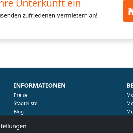
Ihre Unterkunft ein
usenden
zufriedenen Vermietern an!
INFORMATIONEN
B
Preise
Mo
Städteliste
Mo
Blog
Mo
Informationen für Vermieter
Mo
tellungen
Affiliate werden
Mo