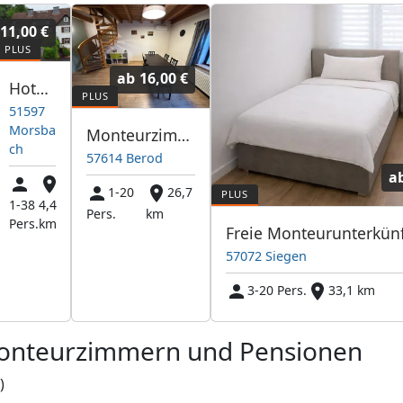
11,00 €
ab
16,00 €
Hotel zum Römertal
51597
Morsba
Monteurzimmer Apartment Westerwald
ch
57614 Berod
a
1-20
26,7
1-38
4,4
Pers.
km
Pers.
km
57072 Siegen
3-20 Pers.
33,1 km
Monteurzimmern und Pensionen
)