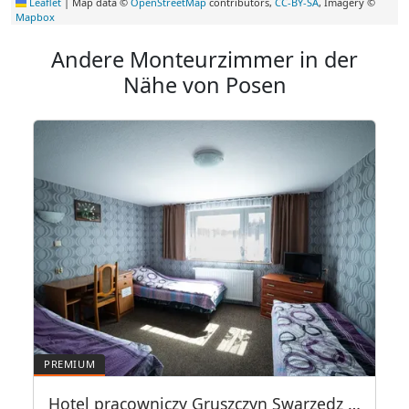
Leaflet
|
Map data ©
OpenStreetMap
contributors,
CC-BY-SA
, Imagery ©
Mapbox
Andere Monteurzimmer in der
Nähe von Posen
panina, Górczyn, 7 pokoi
Hotel pracowniczy Gruszczyn Swarzędz Poznań