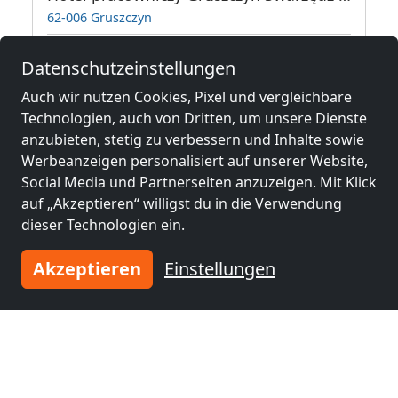
62-006 Gruszczyn
1-50 Pers.
17,5 km
Datenschutzeinstellungen
Auch wir nutzen Cookies, Pixel und vergleichbare
Technologien, auch von Dritten, um unsere Dienste
Benachbarte Orte mit
anzubieten, stetig zu verbessern und Inhalte sowie
Monteurzimmern und Pensionen
Werbeanzeigen personalisiert auf unserer Website,
Social Media und Partnerseiten anzuzeigen. Mit Klick
Monteurzimmer
Monteurzimmer
auf „Akzeptieren“ willigst du in die Verwendung
nähe
nähe
dieser Technologien ein.
Posen
(4 km)
Luboń
(4 km)
Akzeptieren
Einstellungen
Monteurzimmer
Monteurzimmer
nähe
nähe
Swarzędz
(20 km)
Śrem
(33 km)