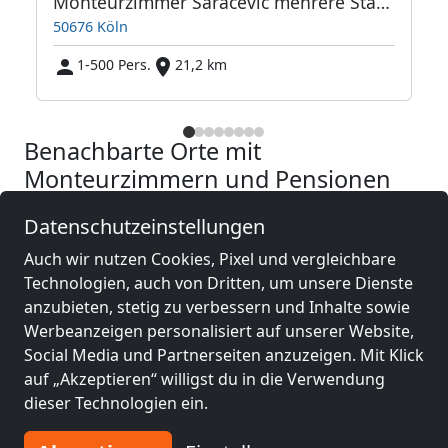
Monteurzimmer Saracevic mehrere Standorte
50676 Köln
1-500 Pers.
21,2 km
Benachbarte Orte mit
Monteurzimmern und Pensionen
Datenschutzeinstellungen
Monteurzimmer
Monteurzimmer
nähe
nähe
Auch wir nutzen Cookies, Pixel und vergleichbare
Köln
(21 km)
Bonn
(26 km)
Technologien, auch von Dritten, um unsere Dienste
anzubieten, stetig zu verbessern und Inhalte sowie
Werbeanzeigen personalisiert auf unserer Website,
Monteurzimmer
Monteurzimmer
Social Media und Partnerseiten anzuzeigen. Mit Klick
nähe
nähe
auf „Akzeptieren“ willigst du in die Verwendung
Düsseldorf
(47 km)
Mönchengladbach
dieser Technologien ein.
(59 km)