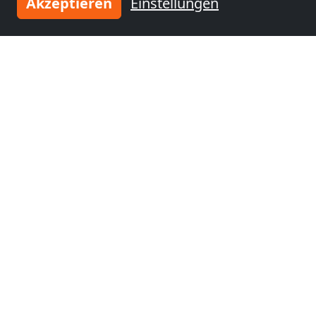
Akzeptieren
Einstellungen
Monteurzimmer
nähe
Wuppertal
(59 km)
Tragen Sie Ihre Unterkunft
ein
und schließen Sie sich
tausenden
zufriedenen Vermietern an!
Jetzt Unterkunft eintragen