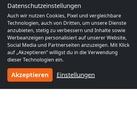
Datenschutzeinstellungen
Benachbarte Orte mit
Auch wir nutzen Cookies, Pixel und vergleichbare
Monteurzimmern und Pensionen
Technologien, auch von Dritten, um unsere Dienste
anzubieten, stetig zu verbessern und Inhalte sowie
Monteurzimmer
Monteurzimmer
Werbeanzeigen personalisiert auf unserer Website,
nähe
nähe
Social Media und Partnerseiten anzuzeigen. Mit Klick
Praga Południe
(5
Mokotów
(12 km)
auf „Akzeptieren“ willigst du in die Verwendung
km)
dieser Technologien ein.
Akzeptieren
Einstellungen
Monteurzimmer
Monteurzimmer
nähe
nähe
Warschau
(12 km)
Wola
(14 km)
Monteurzimmer
nähe
Ursynów
(14 km)