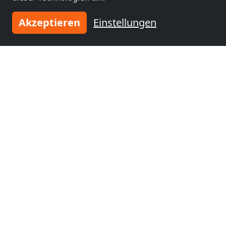
Akzeptieren
Einstellungen
Tragen Sie Ihre Unterkunft
ein
und schließen Sie sich
tausenden
zufriedenen Vermietern an!
Jetzt Unterkunft eintragen