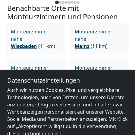
Benachbarte Orte mit
Monteurzimmern und Pensionen
Monteurzimmer
Monteurzimmer
nähe
nähe
Wiesbaden
(11 km)
Mainz
(11 km)
Monteurzimmer
Monteurzimmer
nähe
nähe
Datenschutzeinstellungen
Frankfurt am Main
Ludwigshafen am
(53 km)
Rhein
(60 km)
Auch wir nutzen Cookies, Pixel und vergleichbare
Technologien, auch von Dritten, um unsere Dienste
anzubieten, stetig zu verbessern und Inhalte sowie
Monteurzimmer
Werbeanzeigen personalisiert auf unserer Website,
nähe
Social Media und Partnerseiten anzuzeigen. Mit Klick
Mannheim
(60 km)
auf „Akzeptieren“ willigst du in die Verwendung
dieser Technologien ein.