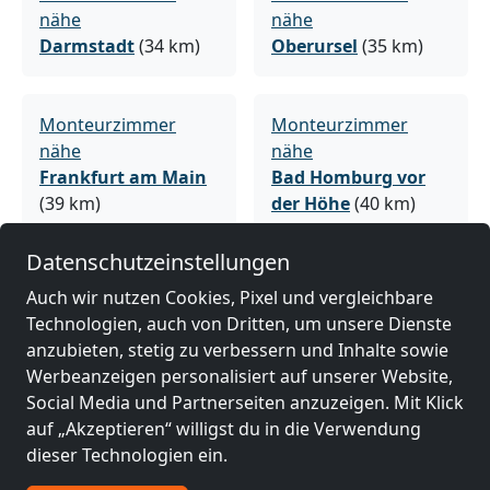
nähe
nähe
Darmstadt
(34 km)
Oberursel
(35 km)
Monteurzimmer
Monteurzimmer
nähe
nähe
Frankfurt am Main
Bad Homburg vor
(39 km)
der Höhe
(40 km)
Datenschutzeinstellungen
Monteurzimmer
Monteurzimmer
Auch wir nutzen Cookies, Pixel und vergleichbare
nähe
nähe
Technologien, auch von Dritten, um unsere Dienste
Frankenthal
(43 km)
Offenbach am Main
anzubieten, stetig zu verbessern und Inhalte sowie
(47 km)
Werbeanzeigen personalisiert auf unserer Website,
Social Media und Partnerseiten anzuzeigen. Mit Klick
auf „Akzeptieren“ willigst du in die Verwendung
Monteurzimmer
Monteurzimmer
dieser Technologien ein.
nähe
nähe