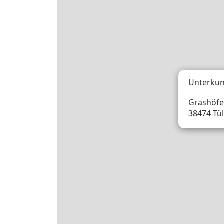
Unterkun
Grashöfe
38474 Tü