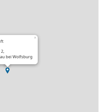
×
ft
 2,
lau bei Wolfsburg