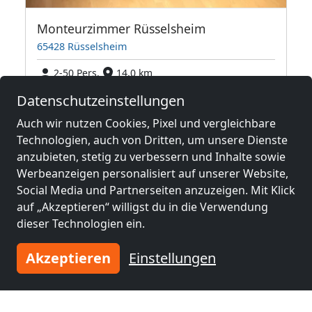
Monteurzimmer Rüsselsheim
65428 Rüsselsheim
2-50 Pers.
14,0 km
Datenschutzeinstellungen
Auch wir nutzen Cookies, Pixel und vergleichbare
Benachbarte Orte mit
Technologien, auch von Dritten, um unsere Dienste
Monteurzimmern und Pensionen
anzubieten, stetig zu verbessern und Inhalte sowie
Werbeanzeigen personalisiert auf unserer Website,
Monteurzimmer
Monteurzimmer
Social Media und Partnerseiten anzuzeigen. Mit Klick
nähe
nähe
auf „Akzeptieren“ willigst du in die Verwendung
Frankfurt am Main
Mainz
(27 km)
dieser Technologien ein.
(20 km)
Akzeptieren
Einstellungen
Monteurzimmer
Monteurzimmer
nähe
nähe