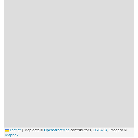
Leaflet
|
Map data ©
OpenStreetMap
contributors,
CC-BY-SA
, Imagery ©
Mapbox