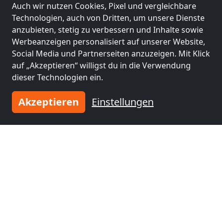
Auch wir nutzen Cookies, Pixel und vergleichbare
1-100 Pers.
0,9 km
Technologien, auch von Dritten, um unsere Dienste
anzubieten, stetig zu verbessern und Inhalte sowie
Werbeanzeigen personalisiert auf unserer Website,
Social Media und Partnerseiten anzuzeigen. Mit Klick
Benachbarte Orte mit
auf „Akzeptieren“ willigst du in die Verwendung
Monteurzimmern und Pensionen
dieser Technologien ein.
Monteurzimmer
Monteurzimmer
Akzeptieren
Einstellungen
nähe
nähe
Delmenhorst
(12
Bremen
(22 km)
km)
Monteurzimmer
Monteurzimmer
nähe
nähe
Bremerhaven
(39
Oldenburg
(39 km)
km)