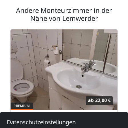
Andere Monteurzimmer in der
Nähe von Lemwerder
ab
22,00 €
Monteurezimmer Vermietung Apartsments Wohnungen häuser
Datenschutzeinstellungen
27809 lemwerder