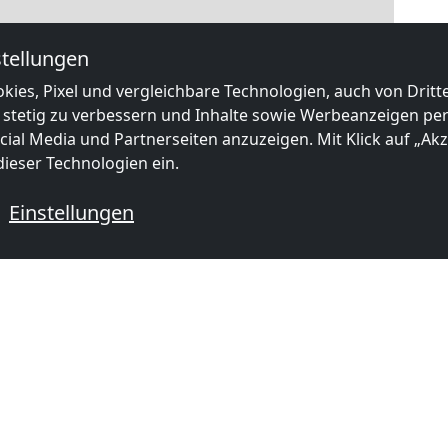
tellungen
kies, Pixel und vergleichbare Technologien, auch von Drit
 stetig zu verbessern und Inhalte sowie Werbeanzeigen pers
ial Media und Partnerseiten anzuzeigen. Mit Klick auf „Akze
ieser Technologien ein.
|
Map data ©
OpenStreetMap
contributors,
CC-BY-SA
, Imagery ©
Mapbox
Einstellungen
 Monteurzimmer in der Nähe von
ab
50,00 PLN
ab
30,00 P