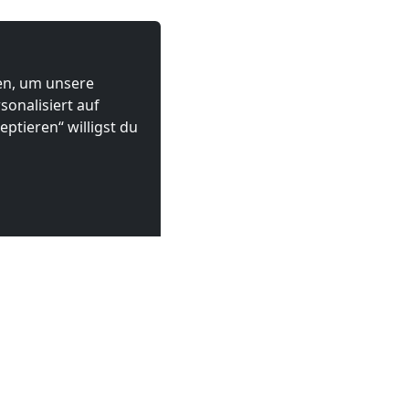
ten, um unsere
onalisiert auf
ptieren“ willigst du
 Mosina
LN
ab
80,00 PLN