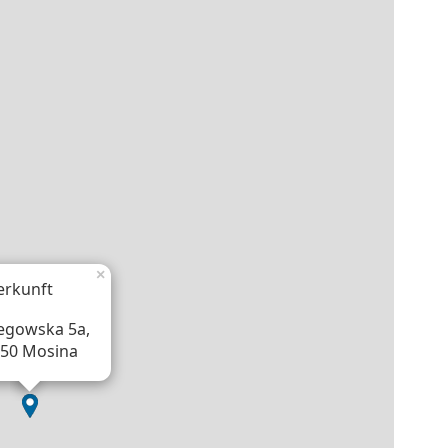
×
erkunft
egowska 5a,
050 Mosina