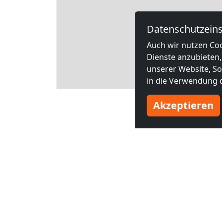
Datenschutzeins
Auch wir nutzen Coo
Dienste anzubieten,
unserer Website, Soc
in die Verwendung d
Leaflet
Akzeptieren
Andere
ab
25,00 PLN