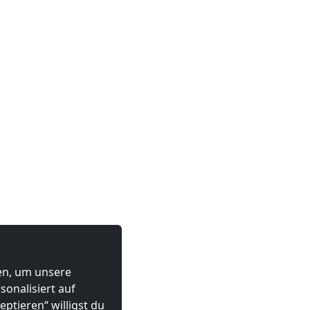
ten, um unsere
onalisiert auf
ptieren“ willigst du