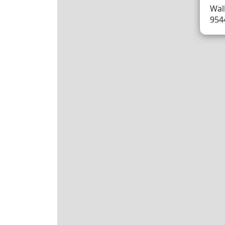
Wall
954