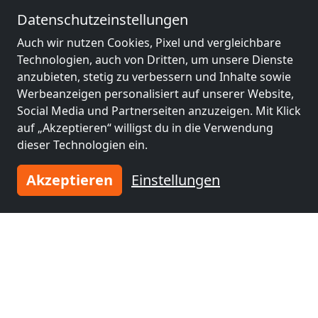
Datenschutzeinstellungen
Monteurzimmer
Monteurzimmer
Auch wir nutzen Cookies, Pixel und vergleichbare
nähe
nähe
Technologien, auch von Dritten, um unsere Dienste
Gelsenkirchen
(33
Winterswijk
(44 km)
anzubieten, stetig zu verbessern und Inhalte sowie
km)
Werbeanzeigen personalisiert auf unserer Website,
Social Media und Partnerseiten anzuzeigen. Mit Klick
auf „Akzeptieren“ willigst du in die Verwendung
Monteurzimmer
Monteurzimmer
dieser Technologien ein.
nähe
nähe
Bochum
(45 km)
Herne
(46 km)
Akzeptieren
Einstellungen
Monteurzimmer
Monteurzimmer
nähe
nähe
Wuppertal
(47 km)
Mönchengladbach
(47 km)