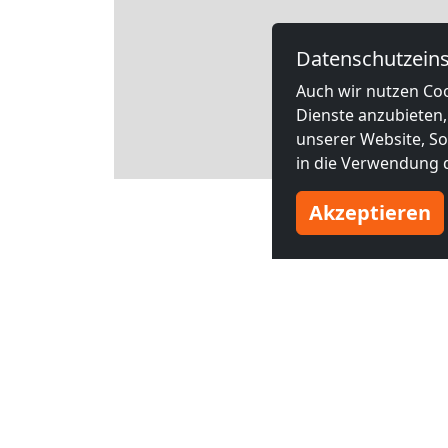
Datenschutzeins
Auch wir nutzen Coo
Dienste anzubieten,
unserer Website, Soc
in die Verwendung d
Leaflet
Akzeptieren
Ander
ab
18,50 €
ab
12,99 €