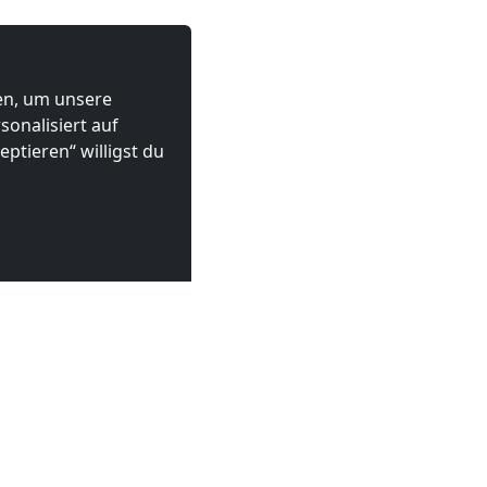
ten, um unsere
onalisiert auf
ptieren“ willigst du
 Düren
 €
ab
12,00 €