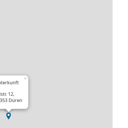
×
terkunft
str. 12,
353 Düren