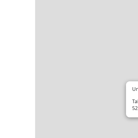
Un
Tal
52