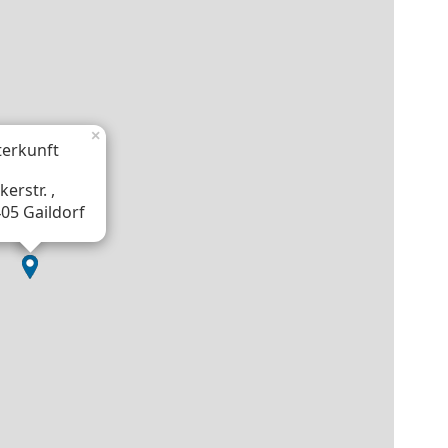
×
erkunft
kerstr. ,
05 Gaildorf