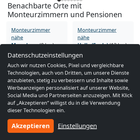
Benachbarte Orte mit
Monteurzimmern und Pensionen
Monteurzimmer
Monteurzimmer
nähe
nähe
Merseburg
(0 km)
Halle (Saale)
(13 km)
Datenschutzeinstellungen
Auch wir nutzen Cookies, Pixel und vergleichbare
Monteurzimmer
Monteurzimmer
Technologien, auch von Dritten, um unsere Dienste
nähe
nähe
anzubieten, stetig zu verbessern und Inhalte sowie
Halle-Neustadt
(15
Weißenfels
(15 km)
Werbeanzeigen personalisiert auf unserer Website,
km)
Social Media und Partnerseiten anzuzeigen. Mit Klick
auf „Akzeptieren“ willigst du in die Verwendung
dieser Technologien ein.
Monteurzimmer
Monteurzimmer
nähe
nähe
Akzeptieren
Einstellungen
Naumburg
(27 km)
Zeitz
(33 km)