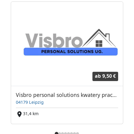
ab
9,50 €
Visbro personal solutions kwatery pracownicze Leipzig +50 km
04179 Leipzig
31,4 km