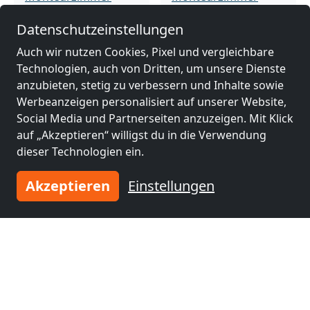
nähe
nähe
Datenschutzeinstellungen
Sanok
(2 km)
Krosno
(48 km)
Auch wir nutzen Cookies, Pixel und vergleichbare
Technologien, auch von Dritten, um unsere Dienste
Monteurzimmer
Monteurzimmer
anzubieten, stetig zu verbessern und Inhalte sowie
nähe
nähe
Werbeanzeigen personalisiert auf unserer Website,
Rzeszów
(55 km)
Przemyśl
(59 km)
Social Media und Partnerseiten anzuzeigen. Mit Klick
auf „Akzeptieren“ willigst du in die Verwendung
dieser Technologien ein.
Monteurzimmer
nähe
Akzeptieren
Einstellungen
Jaroslau
(65 km)
Tragen Sie Ihre Unterkunft