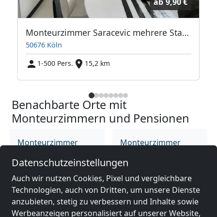
ab
9,90 €
Monteurzimmer Saracevic mehrere Standorte
50676 Köln
1-500 Pers.
15,2 km
Benachbarte Orte mit
Monteurzimmern und Pensionen
Monteurzimmer
Monteurzimmer
nähe
nähe
Datenschutzeinstellungen
Bonn
(12 km)
Bergisch Gladbach
(13 km)
Auch wir nutzen Cookies, Pixel und vergleichbare
Technologien, auch von Dritten, um unsere Dienste
anzubieten, stetig zu verbessern und Inhalte sowie
Monteurzimmer
Monteurzimmer
Werbeanzeigen personalisiert auf unserer Website,