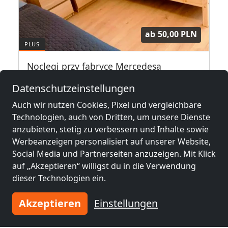
ab
50,00 PLN
RY PRACOWNICZE POKOJE
Noclegi przy fabryce Mercedesa
59-424 Przybyłowice
Datenschutzeinstellungen
1-45 Pers.
9,0 km
Auch wir nutzen Cookies, Pixel und vergleichbare
Technologien, auch von Dritten, um unsere Dienste
anzubieten, stetig zu verbessern und Inhalte sowie
Benachbarte Orte mit
Werbeanzeigen personalisiert auf unserer Website,
Social Media und Partnerseiten anzuzeigen. Mit Klick
Monteurzimmern und Pensionen
auf „Akzeptieren“ willigst du in die Verwendung
dieser Technologien ein.
Monteurzimmer
Monteurzimmer
nähe
nähe
Akzeptieren
Einstellungen
Liegnitz
(0 km)
Lüben
(19 km)