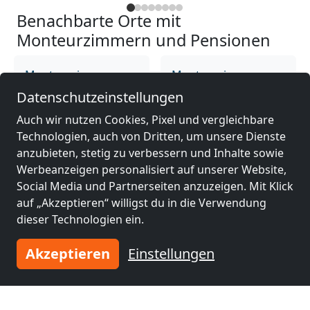
Benachbarte Orte mit
Monteurzimmern und Pensionen
Monteurzimmer
Monteurzimmer
nähe
nähe
Datenschutzeinstellungen
Ingolstadt
(17 km)
Augsburg
(53 km)
Auch wir nutzen Cookies, Pixel und vergleichbare
Technologien, auch von Dritten, um unsere Dienste
anzubieten, stetig zu verbessern und Inhalte sowie
Monteurzimmer
Monteurzimmer
Werbeanzeigen personalisiert auf unserer Website,
nähe
nähe
Social Media und Partnerseiten anzuzeigen. Mit Klick
Dachau
(53 km)
Neumarkt in der
auf „Akzeptieren“ willigst du in die Verwendung
Oberpfalz
(56 km)
dieser Technologien ein.
Akzeptieren
Einstellungen
Monteurzimmer
nähe
Freising
(61 km)