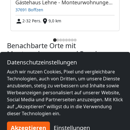
Gästehaus Lehne - Monteurwohnungen in Höxter Holzminden Boffzen
37691 Boffzen
2-32 Pers.
9,0 km
Benachbarte Orte mit
Monteurzimmern und Pensionen
Datenschutzeinstellungen
Monteurzimmer
Monteurzimmer
Auch wir nutzen Cookies, Pixel und vergleichbare
nähe
nähe
Technologien, auch von Dritten, um unsere Dienste
Hameln
(36 km)
Detmold
(47 km)
anzubieten, stetig zu verbessern und Inhalte sowie
Werbeanzeigen personalisiert auf unserer Website,
Social Media und Partnerseiten anzuzeigen. Mit Klick
Monteurzimmer
Monteurzimmer
auf „Akzeptieren“ willigst du in die Verwendung
nähe
nähe
dieser Technologien ein.
Kassel
(47 km)
Paderborn
(55 km)
Akzeptieren
Einstellungen