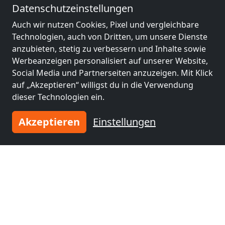
Datenschutzeinstellungen
Andere Monteurzimmer in der
Auch wir nutzen Cookies, Pixel und vergleichbare
Nähe von Skwierzyna
Technologien, auch von Dritten, um unsere Dienste
anzubieten, stetig zu verbessern und Inhalte sowie
Werbeanzeigen personalisiert auf unserer Website,
Social Media und Partnerseiten anzuzeigen. Mit Klick
auf „Akzeptieren“ willigst du in die Verwendung
dieser Technologien ein.
Akzeptieren
Einstellungen
ab
20,00 PLN
i
Kwatery pracownicze, hotel pracowniczy, noclegi Skwierzyna