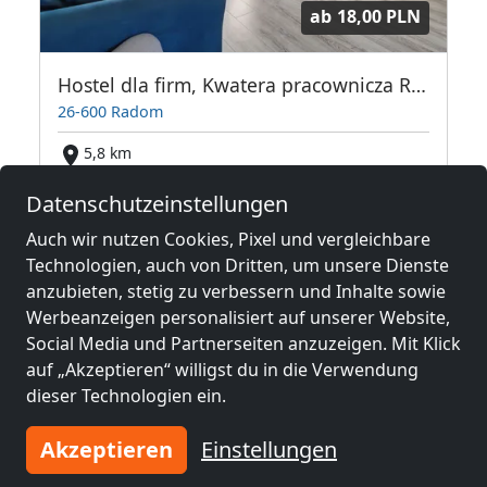
ab
18,00 PLN
Hostel dla firm, Kwatera pracownicza Radom, Noclegi pracownicze
26-600 Radom
5,8 km
Datenschutzeinstellungen
Auch wir nutzen Cookies, Pixel und vergleichbare
Benachbarte Orte mit
Technologien, auch von Dritten, um unsere Dienste
Monteurzimmern und Pensionen
anzubieten, stetig zu verbessern und Inhalte sowie
Werbeanzeigen personalisiert auf unserer Website,
Monteurzimmer
Monteurzimmer
Social Media und Partnerseiten anzuzeigen. Mit Klick
nähe
nähe
auf „Akzeptieren“ willigst du in die Verwendung
Radom
(7 km)
Starachowice
(41
dieser Technologien ein.
km)
Akzeptieren
Einstellungen