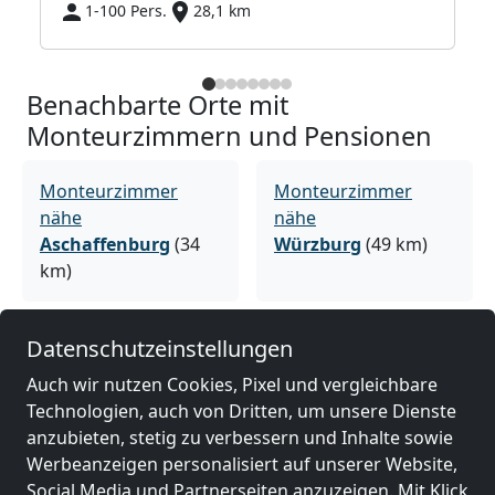
1-100 Pers.
28,1 km
Benachbarte Orte mit
Monteurzimmern und Pensionen
Monteurzimmer
Monteurzimmer
nähe
nähe
Aschaffenburg
(34
Würzburg
(49 km)
km)
Datenschutzeinstellungen
Monteurzimmer
Monteurzimmer
nähe
nähe
Auch wir nutzen Cookies, Pixel und vergleichbare
Rodgau
(61 km)
Hanau
(63 km)
Technologien, auch von Dritten, um unsere Dienste
anzubieten, stetig zu verbessern und Inhalte sowie
Werbeanzeigen personalisiert auf unserer Website,
Monteurzimmer
Social Media und Partnerseiten anzuzeigen. Mit Klick