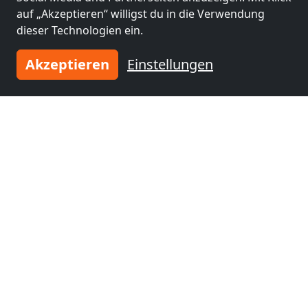
nähe
auf „Akzeptieren“ willigst du in die Verwendung
Sinsheim
(82 km)
dieser Technologien ein.
Akzeptieren
Einstellungen
Tragen Sie Ihre Unterkunft
ein
und schließen Sie sich
tausenden
zufriedenen Vermietern an!
Jetzt Unterkunft eintragen