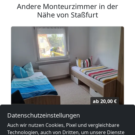
Andere Monteurzimmer in der
Nähe von Staßfurt
ab
20,00 €
Datenschutzeinstellungen
ehnert, Magdeburg/Menz
Appartementhaus Zum Goldstern
Auch wir nutzen Cookies, Pixel und vergleichbare
39418 Staßfurt
Technologien, auch von Dritten, um unsere Dienste