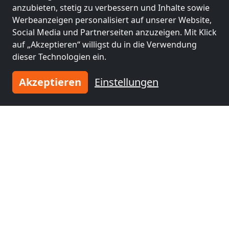
anzubieten, stetig zu verbessern und Inhalte sowie
3-5 Pers.
6,4 km
Werbeanzeigen personalisiert auf unserer Website,
Social Media und Partnerseiten anzuzeigen. Mit Klick
auf „Akzeptieren“ willigst du in die Verwendung
Benachbarte Orte mit
dieser Technologien ein.
Monteurzimmern und Pensionen
Akzeptieren
Einstellungen
Monteurzimmer
Monteurzimmer
nähe
nähe
Magdeburg
(21 km)
Halle-Neustadt
(54
km)
Monteurzimmer
Monteurzimmer
nähe
nähe
Halberstadt
(54 km)
Halle (Saale)
(58 km)
Monteurzimmer