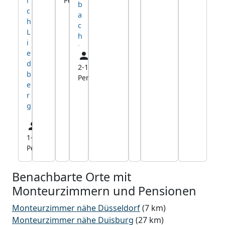
Pers.
km
i
b
c
a
h
c
L
h
i
e
d
2-12
28,2
b
Pers.
km
e
r
g
1-11
18,1
Pers.
km
Benachbarte Orte mit
Monteurzimmern und Pensionen
Monteurzimmer nähe Düsseldorf
(7 km)
Monteurzimmer nähe Duisburg
(27 km)