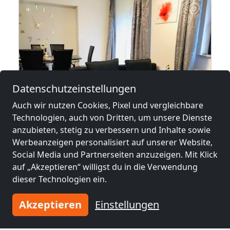
Datenschutzeinstellungen
Auch wir nutzen Cookies, Pixel und vergleichbare
Technologien, auch von Dritten, um unsere Dienste
ab
20,00 €
anzubieten, stetig zu verbessern und Inhalte sowie
Werbeanzeigen personalisiert auf unserer Website,
Social Media und Partnerseiten anzuzeigen. Mit Klick
FeWo Holiday-Home
auf „Akzeptieren“ willigst du in die Verwendung
53819 Seelscheid
dieser Technologien ein.
2-15 Pers.
26,0 km
Akzeptieren
Einstellungen