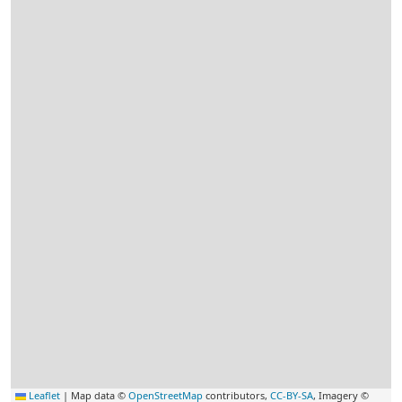
Leaflet
|
Map data ©
OpenStreetMap
contributors,
CC-BY-SA
, Imagery ©