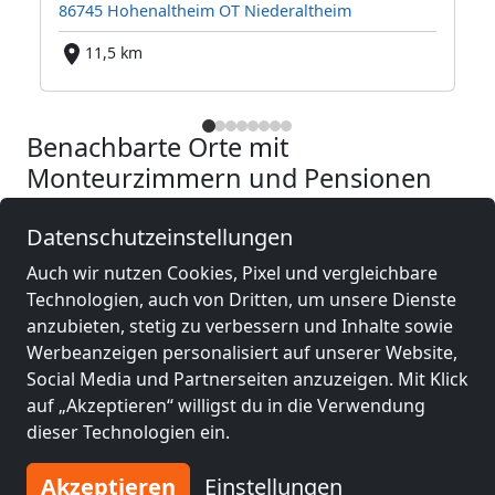
86745 Hohenaltheim OT Niederaltheim
11,5 km
Benachbarte Orte mit
Monteurzimmern und Pensionen
Monteurzimmer
Monteurzimmer
Datenschutzeinstellungen
nähe
nähe
Auch wir nutzen Cookies, Pixel und vergleichbare
Aalen
(38 km)
Heidenheim an der
Technologien, auch von Dritten, um unsere Dienste
Brenz
(38 km)
anzubieten, stetig zu verbessern und Inhalte sowie
Werbeanzeigen personalisiert auf unserer Website,
Social Media und Partnerseiten anzuzeigen. Mit Klick
Monteurzimmer
Monteurzimmer
auf „Akzeptieren“ willigst du in die Verwendung
nähe
nähe
dieser Technologien ein.
Augsburg
(67 km)
Neu-Ulm
(68 km)
Akzeptieren
Einstellungen