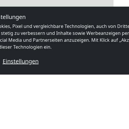
tellungen
kies, Pixel und vergleichbare Technologien, auch von Drit
 stetig zu verbessern und Inhalte sowie Werbeanzeigen pers
ial Media und Partnerseiten anzuzeigen. Mit Klick auf „Akze
ieser Technologien ein.
|
Map data ©
OpenStreetMap
contributors,
CC-BY-SA
, Imagery ©
Mapbox
Einstellungen
e Monteurzimmer in der Nähe von
ab
20,00 €
ab
25,00