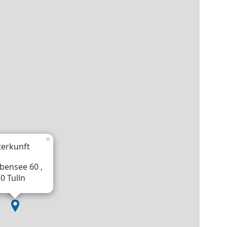
×
erkunft
bensee 60 ,
0 Tulln