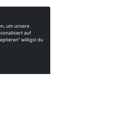
ten, um unsere
onalisiert auf
ptieren“ willigst du
 Tulln
 €
ab
17,00 €