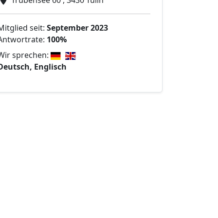
Trübensee 60 , 3430 Tulln
Mitglied seit:
September 2023
Antwortrate:
100%
Wir sprechen:
Deutsch, Englisch