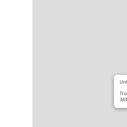
Unt
Trü
343