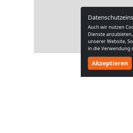
Datenschutzeins
Auch wir nutzen Coo
Dienste anzubieten,
unserer Website, Soc
in die Verwendung d
Leaflet
Akzeptieren
Ander
ab
20,00 €
ab
10,00 €