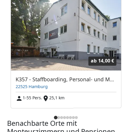
ab
14,00 €
nen
K357 - Staffboarding, Personal- und Monteurzimmer Hamburg (Vermittlung und Vermietung)
22525 Hamburg
1-55 Pers.
25,1 km
Benachbarte Orte mit
Monteurzimmern und Pensionen