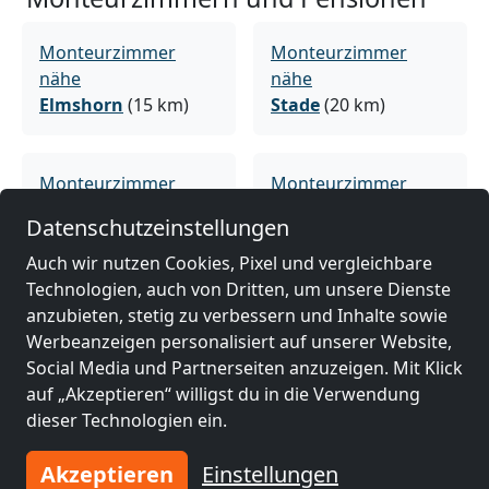
Monteurzimmer
Monteurzimmer
nähe
nähe
Elmshorn
(15 km)
Stade
(20 km)
Monteurzimmer
Monteurzimmer
nähe
nähe
Datenschutzeinstellungen
Norderstedt
(31 km)
Hamburg
(32 km)
Auch wir nutzen Cookies, Pixel und vergleichbare
Technologien, auch von Dritten, um unsere Dienste
Monteurzimmer
anzubieten, stetig zu verbessern und Inhalte sowie
nähe
Werbeanzeigen personalisiert auf unserer Website,
Neumünster
(56 km)
Social Media und Partnerseiten anzuzeigen. Mit Klick
auf „Akzeptieren“ willigst du in die Verwendung
dieser Technologien ein.
Akzeptieren
Einstellungen