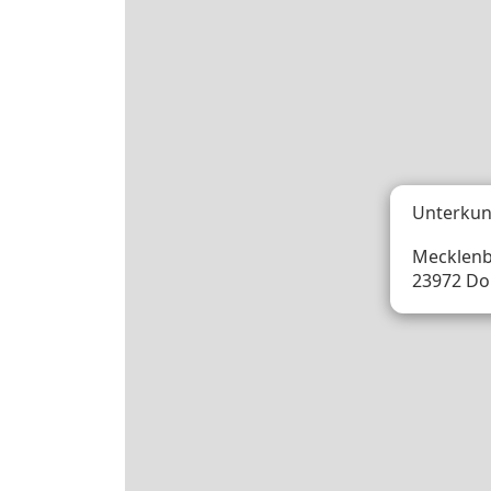
Unterkun
Mecklenb
23972 Do