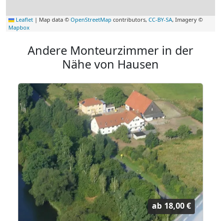
Leaflet
|
Map data ©
OpenStreetMap
contributors,
CC-BY-SA
, Imagery ©
Mapbox
Andere Monteurzimmer in der
Nähe von Hausen
ab
18,00 €