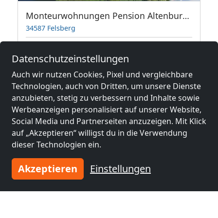
Monteurwohnungen Pension Altenburg bis 30 Personen
34587 Felsberg
1-30 Pers.
18,4 km
Datenschutzeinstellungen
Auch wir nutzen Cookies, Pixel und vergleichbare
Benachbarte Orte mit
Technologien, auch von Dritten, um unsere Dienste
anzubieten, stetig zu verbessern und Inhalte sowie
Monteurzimmern und Pensionen
Werbeanzeigen personalisiert auf unserer Website,
Social Media und Partnerseiten anzuzeigen. Mit Klick
Monteurzimmer
Monteurzimmer
auf „Akzeptieren“ willigst du in die Verwendung
nähe
nähe
dieser Technologien ein.
Baunatal
(31 km)
Bad Hersfeld
(35 km)
Akzeptieren
Einstellungen
Monteurzimmer
Monteurzimmer
nähe
nähe
Kassel
(40 km)
Fulda
(49 km)