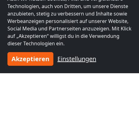
Technologien, auch von Dritten, um unsere Dienste
anzubieten, stetig zu verbessern und Inhalte sowie
Werbeanzeigen personalisiert auf unserer Website,
Social Media und Partnerseiten anzuzeigen. Mit Klick
auf „Akzeptieren“ willigst du in die Verwendung
dieser Technologien ein.
t
Becker
Akzeptieren
Einstellungen
36304 Alsfeld/Lingelbach
8 Pers.
26,0 km
Benachbarte Orte mit
Monteurzimmern und Pensionen
Monteurzimmer
Monteurzimmer
nähe
nähe
Fulda
(10 km)
Bad Hersfeld
(32 km)