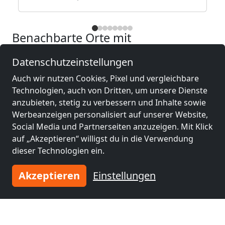
Benachbarte Orte mit
Monteurzimmern und Pensionen
Datenschutzeinstellungen
Monteurzimmer
Monteurzimmer
Auch wir nutzen Cookies, Pixel und vergleichbare
nähe
nähe
Technologien, auch von Dritten, um unsere Dienste
Krefeld
(2 km)
Mönchengladbach
anzubieten, stetig zu verbessern und Inhalte sowie
(20 km)
Werbeanzeigen personalisiert auf unserer Website,
Social Media und Partnerseiten anzuzeigen. Mit Klick
auf „Akzeptieren“ willigst du in die Verwendung
Monteurzimmer
Monteurzimmer
dieser Technologien ein.
nähe
nähe
Duisburg
(21 km)
Düsseldorf
(23 km)
Akzeptieren
Einstellungen
Monteurzimmer
Monteurzimmer
nähe
nähe