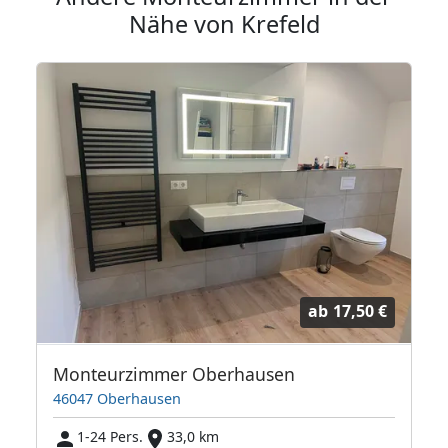
Nähe von Krefeld
ab
17,50 €
in Neuss / Monteurzimmer
Monteurzimmer Oberhausen
46047 Oberhausen
1-24 Pers.
33,0 km