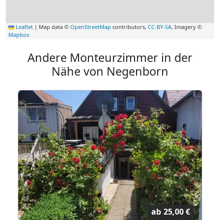
Leaflet
|
Map data ©
OpenStreetMap
contributors,
CC-BY-SA
, Imagery ©
Mapbox
Andere Monteurzimmer in der
Nähe von Negenborn
ab
25,00 €