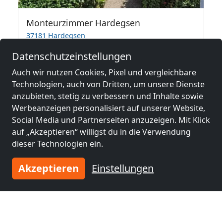
n
Monteurzimmer Hardegsen
37181 Hardegsen
1-15 Pers.
35,2 km
Datenschutzeinstellungen
Auch wir nutzen Cookies, Pixel und vergleichbare
Technologien, auch von Dritten, um unsere Dienste
Benachbarte Orte mit
anzubieten, stetig zu verbessern und Inhalte sowie
Werbeanzeigen personalisiert auf unserer Website,
Monteurzimmern und Pensionen
Social Media und Partnerseiten anzuzeigen. Mit Klick
auf „Akzeptieren“ willigst du in die Verwendung
Monteurzimmer
Monteurzimmer
dieser Technologien ein.
nähe
nähe
Hildesheim
(46 km)
Hannover
(50 km)
Akzeptieren
Einstellungen
Monteurzimmer
Monteurzimmer
nähe
nähe
Göttingen
(51 km)
Garbsen
(52 km)