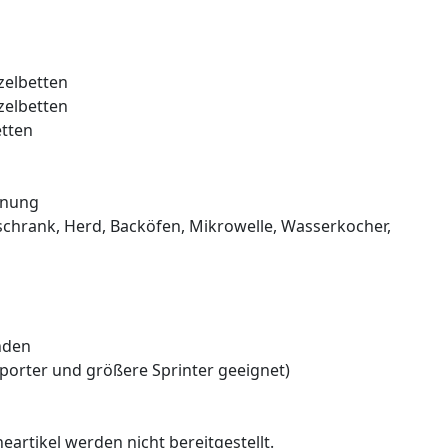
zelbetten
zelbetten
etten
hnung
schrank, Herd, Backöfen, Mikrowelle, Wasserkocher,
nden
sporter und größere Sprinter geeignet)
artikel werden nicht bereitgestellt.