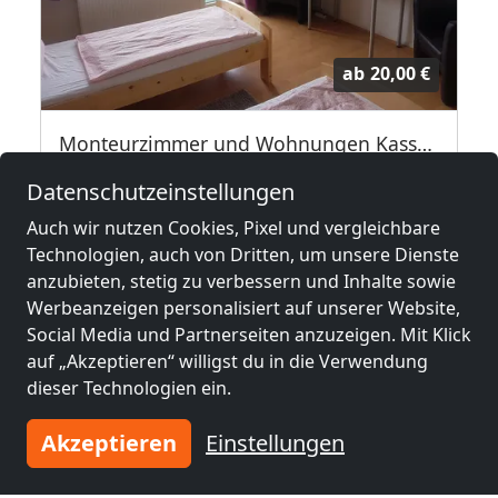
ab
20,00 €
Monteurzimmer und Wohnungen Kassel City Speak Polish
34127 Kassel
Datenschutzeinstellungen
1-30 Pers.
12,9 km
Auch wir nutzen Cookies, Pixel und vergleichbare
Technologien, auch von Dritten, um unsere Dienste
anzubieten, stetig zu verbessern und Inhalte sowie
Benachbarte Orte mit
Werbeanzeigen personalisiert auf unserer Website,
Monteurzimmern und Pensionen
Social Media und Partnerseiten anzuzeigen. Mit Klick
auf „Akzeptieren“ willigst du in die Verwendung
dieser Technologien ein.
Monteurzimmer
Monteurzimmer
nähe
nähe
Akzeptieren
Einstellungen
Kassel
(11 km)
Bad Hersfeld
(39 km)