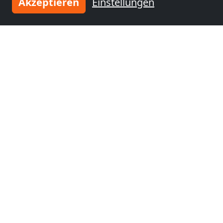
Akzeptieren
Einstellungen
nähe
nähe
Hamm
(1 km)
Münster
(34 km)
Monteurzimmer
Monteurzimmer
nähe
nähe
Dortmund
(38 km)
Hagen
(46 km)
Monteurzimmer
nähe
Witten
(51 km)
Tragen Sie Ihre Unterkunft