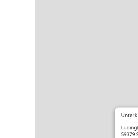
Unterk
Lüdingh
59379 