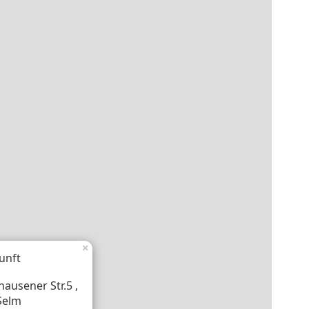
×
unft
ausener Str.5 ,
Selm