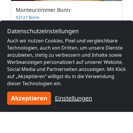
Monteurzimmer Bonn
53127 Bonn
3-30 Pers.
42,8 km
Datenschutzeinstellungen
Auch wir nutzen Cookies, Pixel und vergleichbare
Technologien, auch von Dritten, um unsere Dienste
Benachbarte Orte mit
anzubieten, stetig zu verbessern und Inhalte sowie
Monteurzimmern und Pensionen
Werbeanzeigen personalisiert auf unserer Website,
Social Media und Partnerseiten anzuzeigen. Mit Klick
auf „Akzeptieren“ willigst du in die Verwendung
Monteurzimmer
Monteurzimmer
dieser Technologien ein.
nähe
nähe
Köln
(45 km)
Bonn
(47 km)
Akzeptieren
Einstellungen
Monteurzimmer
Monteurzimmer
nähe
nähe
Leverkusen
(55 km)
Aachen
(60 km)