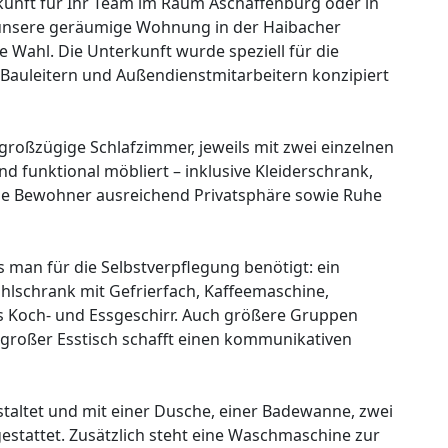
unft für Ihr Team im Raum Aschaffenburg oder in
 unsere geräumige Wohnung in der Haibacher
e Wahl. Die Unterkunft wurde speziell für die
auleitern und Außendienstmitarbeitern konzipiert
großzügige Schlafzimmer, jeweils mit zwei einzelnen
und funktional möbliert – inklusive Kleiderschrank,
alle Bewohner ausreichend Privatsphäre sowie Ruhe
as man für die Selbstverpflegung benötigt: ein
hlschrank mit Gefrierfach, Kaffeemaschine,
 Koch- und Essgeschirr. Auch größere Gruppen
 großer Esstisch schafft einen kommunikativen
taltet und mit einer Dusche, einer Badewanne, zwei
tattet. Zusätzlich steht eine Waschmaschine zur