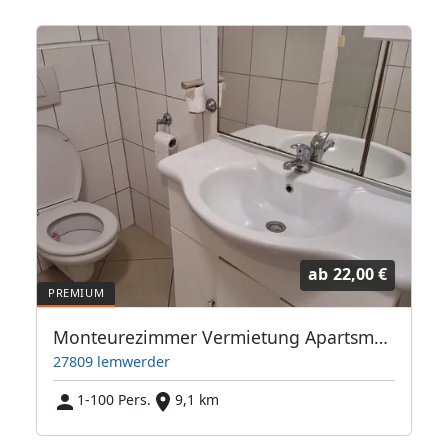
ab
22,00 €
Personen
Monteurezimmer Vermietung Apartsments Wohnungen häuser
27809 lemwerder
1-100 Pers.
9,1 km