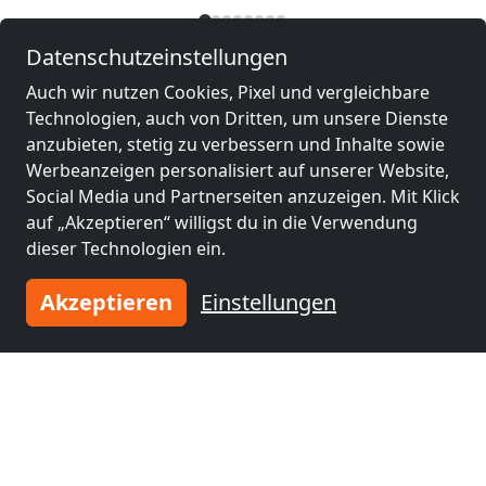
Benachbarte Orte mit
Datenschutzeinstellungen
Monteurzimmern und Pensionen
Auch wir nutzen Cookies, Pixel und vergleichbare
Technologien, auch von Dritten, um unsere Dienste
Monteurzimmer
Monteurzimmer
anzubieten, stetig zu verbessern und Inhalte sowie
nähe
nähe
Werbeanzeigen personalisiert auf unserer Website,
Delmenhorst
(20
Bremen
(28 km)
Social Media und Partnerseiten anzuzeigen. Mit Klick
km)
auf „Akzeptieren“ willigst du in die Verwendung
dieser Technologien ein.
Monteurzimmer
Monteurzimmer
Akzeptieren
Einstellungen
nähe
nähe
Bremerhaven
(30
Oldenburg
(40 km)
km)
Monteurzimmer
nähe