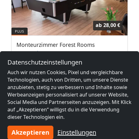
ab
28,00 €
Monteurzimmer Forest Rooms
29549 Bad Bevensen
Datenschutzeinstellungen
1-30 Pers.
0,5 km
Auch wir nutzen Cookies, Pixel und vergleichbare
Technologien, auch von Dritten, um unsere Dienste
anzubieten, stetig zu verbessern und Inhalte sowie
Benachbarte Orte mit
Werbeanzeigen personalisiert auf unserer Website,
Monteurzimmern und Pensionen
Social Media und Partnerseiten anzuzeigen. Mit Klick
auf „Akzeptieren“ willigst du in die Verwendung
Monteurzimmer
Monteurzimmer
dieser Technologien ein.
nähe
nähe
Uelzen
(12 km)
Lüneburg
(24 km)
Akzeptieren
Einstellungen