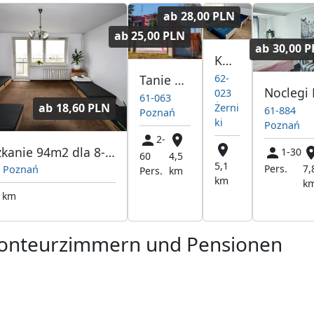
ab
28,00 PLN
ab
25,00 PLN
ab
30,00 
Kwatery Pracownicze
62-
Tanie Noclegi Pracownicze Poznań
023
61-063
ab
18,60 PLN
Żerni
61-884
Poznań
ki
Poznań
2-
Mieszkanie 94m2 dla 8-10 osób przy Os.Rusa w Poznaniu - KWATERY PRACOWNICZE!
1-30
60
4,5
5,1
Pers.
7,
5 Poznań
Pers.
km
km
k
6 km
Monteurzimmern und Pensionen