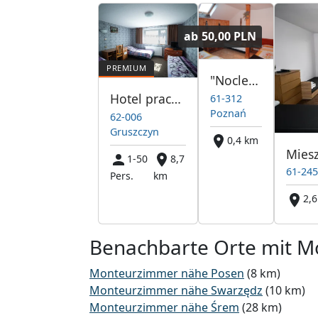
ab
50,00 PLN
"Noclegi Jamnik" dla pracowników
Hotel pracowniczy Gruszczyn Swarzędz Poznań
61-312
Poznań
62-006
Gruszczyn
0,4 km
1-50
8,7
61-24
Pers.
km
2,
Benachbarte Orte mit 
Monteurzimmer nähe Posen
(8 km)
Monteurzimmer nähe Swarzędz
(10 km)
Monteurzimmer nähe Śrem
(28 km)