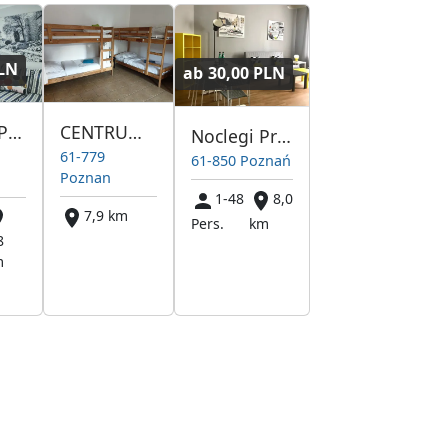
PLN
ab
30,00 PLN
CENTRUM - TANIE NOCLEGI PRACOWNICZE
Noclegi Pracownicze Apartamenty Centrum
Noclegi Pracownicze Apartamenty Stockholm
61-779
61-850 Poznań
Poznan
1-48
8,0
7,9 km
Pers.
km
8
m